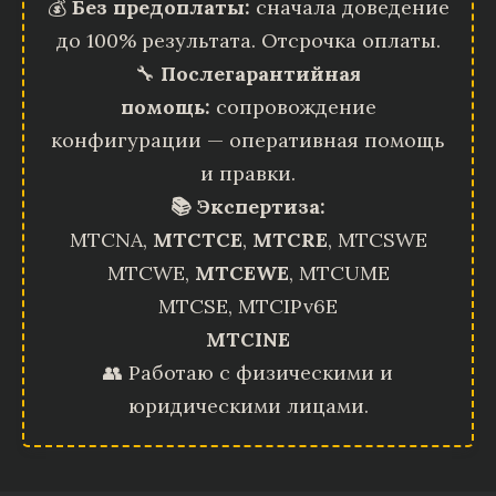
💰
Без предоплаты:
сначала доведение
до 100% результата. Отсрочка оплаты.
🔧
Послегарантийная
помощь:
сопровождение
конфигурации — оперативная помощь
и правки.
📚 Экспертиза:
MTCNA,
MTCTCE
,
MTCRE
, MTCSWE
MTCWE,
MTCEWE
, MTCUME
MTCSE, MTCIPv6E
MTCINE
👥 Работаю с физическими и
юридическими лицами.