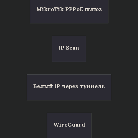
MikroTik PPPoE шлюз
IP Scan
Белый IP через туннель
WireGuard