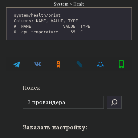
System > Healt
system/health/print 

Columns: NAME, VALUE, TYPE

#  NAME             VALUE  TYPE

0  cpu-temperature     55  C
Поиск
Заказать настройку: