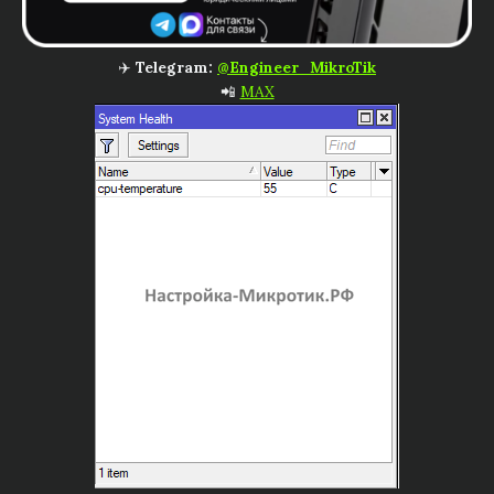
✈️
Telegram:
@Engineer_MikroTik
📲
MAX