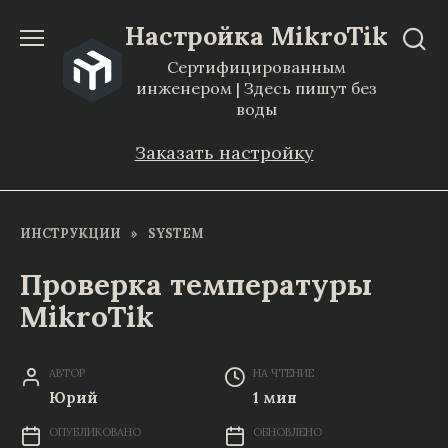
Перейти
Настройка MikroTik
к
Сертифицированным
содержанию
инженером | Здесь пишут без
воды
Заказать настройку
ИНСТРУКЦИИ
»
SYSTEM
Проверка температуры
MikroTik
АВТОР
НА ЧТЕНИЕ
Юрий
1 мин
ОПУБЛИКОВАНО
ОБНОВЛЕНО