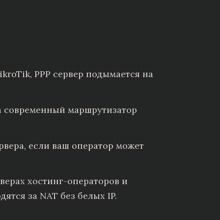
kroTik, PPP сервер подымается на
на современный маршрутизатор
рвера, если ваш оператор может
рверах хостинг-операторов и
ятся за NAT без белых IP.