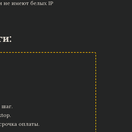
и не имеют белых IP
ги:
 шаг.
top.
срочка оплаты.