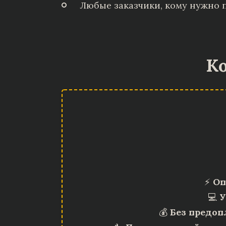
Любые заказчики, кому нужно п
Ко
⚡
Оп
💻
У
💰
Без предоп