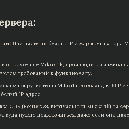
ервера:
нии:
При наличии белого IP и маршрутизатора Mi
 ваш роутер не MikroTik, производится замена 
 учетом требований к функционалу.
овка маршрутизатора MikroTik только для PPP се
белый IP адрес.
ка CHR (RouterOS, виртуальный MikroTik) на се
, куда нужно подключиться, даже если они наход