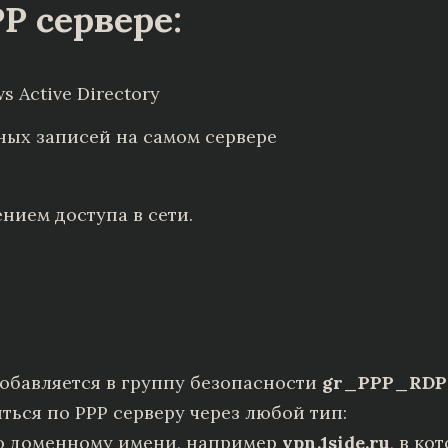
P сервере:
 Active Directory
ных записей на самом сервере
нием доступа в сети.
обавляется в группу безопасности
gr_PPP_RDP
ься по PPP серверу через любой тип:
 доменному имени, например
vpn.1side.ru
, в ко