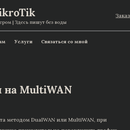
ikroTik
Зака
ом | Здесь пишут без воды
ам
Услуги
Связаться со мной
й на MultiWAN
ета методом DualWAN или MultiWAN, при