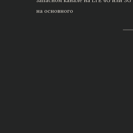
запасном канале на LTE 4G или 3
на основного