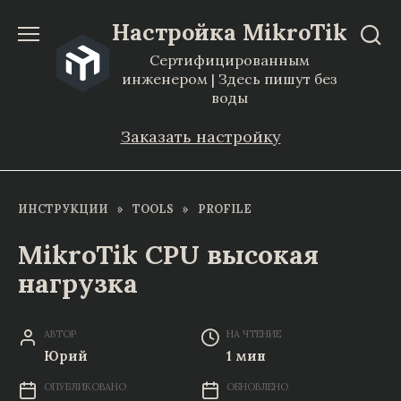
Перейти
Настройка MikroTik
к
Сертифицированным
содержанию
инженером | Здесь пишут без
воды
Заказать настройку
ИНСТРУКЦИИ
»
TOOLS
»
PROFILE
MikroTik CPU высокая
нагрузка
АВТОР
НА ЧТЕНИЕ
Юрий
1 мин
ОПУБЛИКОВАНО
ОБНОВЛЕНО