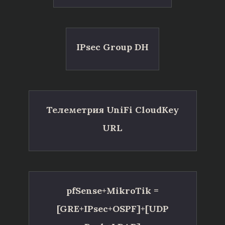
IPsec Group DH
Телеметрия UniFi CloudKey
URL
pfSense+MikroTik =
[GRE+IPsec+OSPF]+[UDP