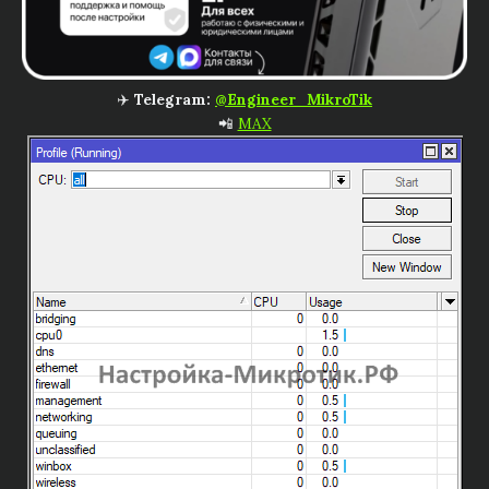
✈️
Telegram:
@Engineer_MikroTik
📲
MAX