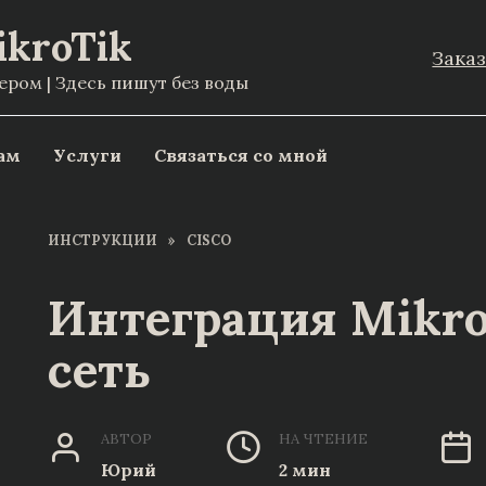
ikroTik
Зака
ом | Здесь пишут без воды
ам
Услуги
Связаться со мной
ИНСТРУКЦИИ
»
CISCO
Интеграция MikroT
сеть
АВТОР
НА ЧТЕНИЕ
Юрий
2 мин