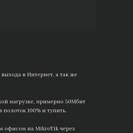
 выхода в Интернет, а так же
окой нагрузке, примерно 50Мбит
 полоток 100% и тупить.
им офисом на MikroTik через