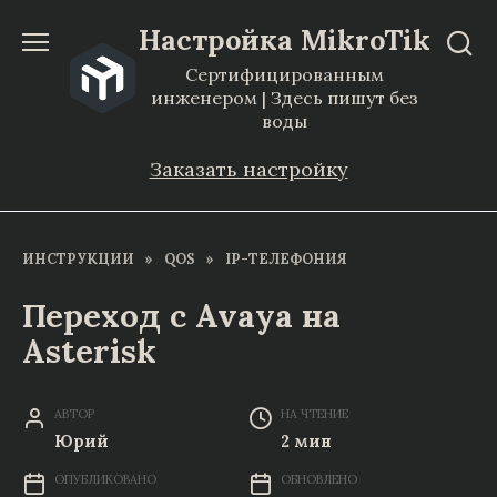
Перейти
Настройка MikroTik
к
Сертифицированным
содержанию
инженером | Здесь пишут без
воды
Заказать настройку
ИНСТРУКЦИИ
»
QOS
»
IP-ТЕЛЕФОНИЯ
Переход с Avaya на
Asterisk
АВТОР
НА ЧТЕНИЕ
Юрий
2 мин
ОПУБЛИКОВАНО
ОБНОВЛЕНО