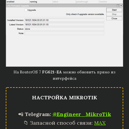
На RouterOS 7
FG621-EA
можно обновить прямо из
интерфейса
НАСТРОЙКА MIKROTIK
📲
Telegram:
@Engineer_MikroTik
📁 Запасной способ связи:
MAX