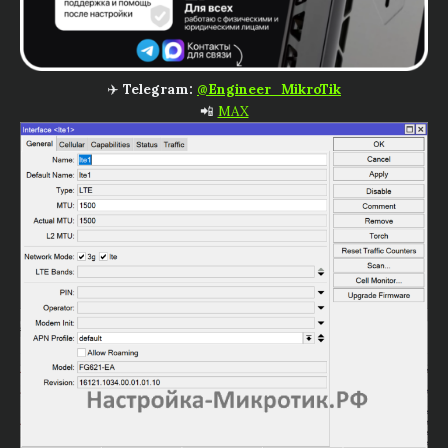
✈️
Telegram:
@Engineer_MikroTik
📲
MAX