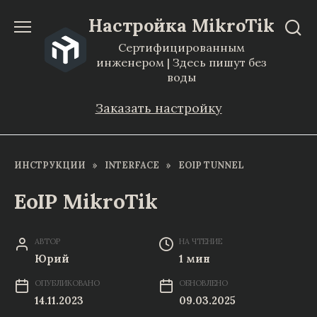
Перейти
Настройка MikroTik
к
Сертифицированным
содержанию
инженером | Здесь пишут без
воды
Заказать настройку
ИНСТРУКЦИИ
»
INTERFACE
»
EOIP TUNNEL
EoIP MikroTik
АВТОР
НА ЧТЕНИЕ
Юрий
1 мин
ОПУБЛИКОВАНО
ОБНОВЛЕНО
14.11.2023
09.03.2025