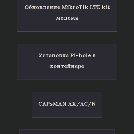
Обновление MikroTik LTE kit
модема
Установка Pi-hole в
контейнере
CAPsMAN AX/AC/N