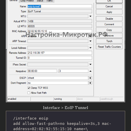
Interface > EoIP Tunnel
/interface eoip

add allow-fast-path=no keepalive=3s,3 mac-
address=02:02:92:55:15:10 name=\
