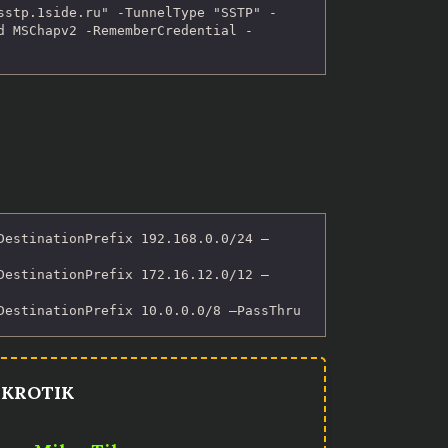
sstp.1side.ru" -TunnelType "SSTP" -
d MSChapv2 -RememberCredential -
DestinationPrefix 192.168.0.0/24 –
DestinationPrefix 172.16.12.0/12 –
DestinationPrefix 10.0.0.0/8 –PassThru
KROTIK