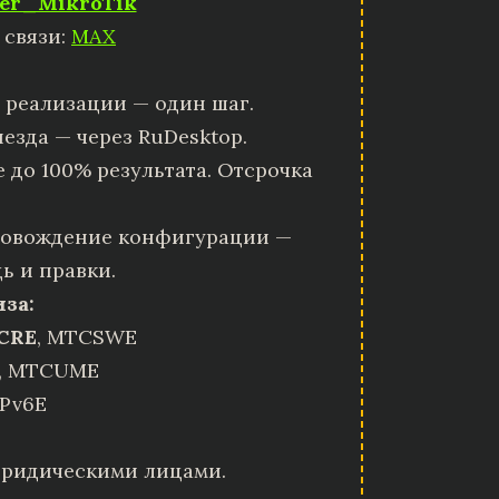
er_MikroTik
 связи:
MAX
 реализации — один шаг.
езда — через RuDesktop.
 до 100% результата. Отсрочка
овождение конфигурации —
ь и правки.
иза:
CRE
, MTCSWE
, MTCUME
Pv6E
юридическими лицами.