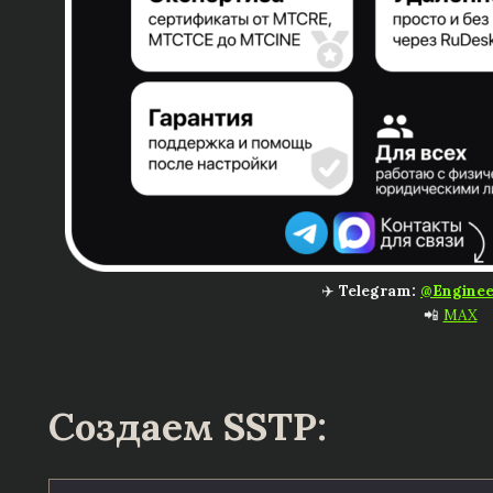
✈️
Telegram:
@Enginee
📲
MAX
Создаем SSTP: