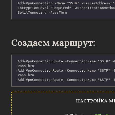
Add-VpnConnection -Name "SSTP" -ServerAddress "
EncryptionLevel "Required" -AuthenticationMetho
SplitTunneling -PassThru
Создаем маршрут:
Add-VpnConnectionRoute -ConnectionName "SSTP" -
PassThru

Add-VpnConnectionRoute -ConnectionName "SSTP" -
PassThru

Add-VpnConnectionRoute -ConnectionName "SSTP" -
НАСТРОЙКА MI