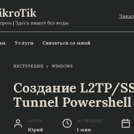
ikroTik
Зака
ом | Здесь пишут без воды
ам
Услуги
Связаться со мной
ИНСТРУКЦИИ
»
WINDOWS
Создание L2TP/S
Tunnel Powershell
АВТОР
НА ЧТЕНИЕ
Юрий
1 мин