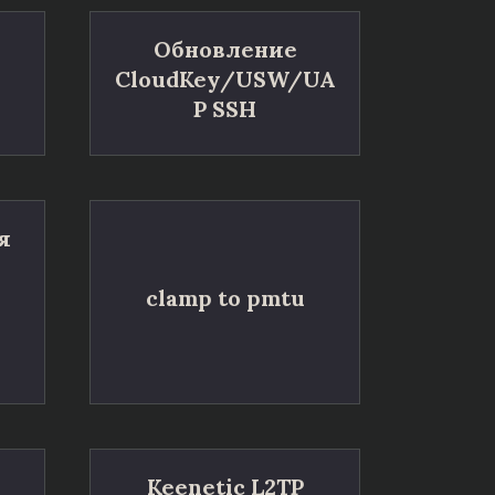
Обновление
CloudKey/USW/UA
P SSH
я
clamp to pmtu
Keenetic L2TP