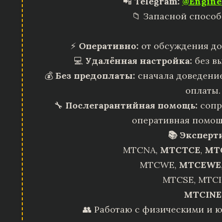
📲
Telegram:
@Engine
📁 Запасной способ
⚡
Оперативно:
от обсуждения до
💻
Удалённая настройка:
без вы
💰
Без предоплаты:
сначала доведение
оплаты.
🔧
Послегарантийная помощь:
сопр
оперативная помощ
📚 Эксперт
MTCNA,
MTCTCE
,
MT
MTCWE,
MTCEWE
MTCSE, MTCI
MTCINE
👥 Работаю с физическими и 