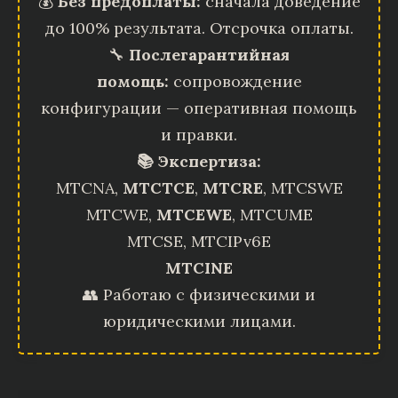
💰
Без предоплаты:
сначала доведение
до 100% результата. Отсрочка оплаты.
🔧
Послегарантийная
помощь:
сопровождение
конфигурации — оперативная помощь
и правки.
📚 Экспертиза:
MTCNA,
MTCTCE
,
MTCRE
, MTCSWE
MTCWE,
MTCEWE
, MTCUME
MTCSE, MTCIPv6E
MTCINE
👥 Работаю с физическими и
юридическими лицами.