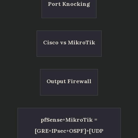
Port Knocking
Cisco vs MikroTik
Output Firewall
pfSense+MikroTik =
[GRE+IPsec+OSPF]+[UDP