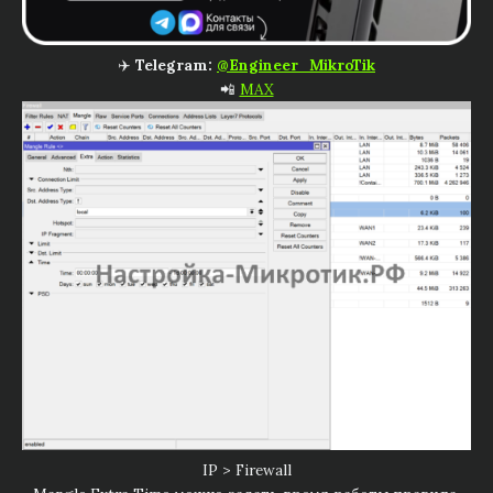
✈️
Telegram:
@Engineer_MikroTik
📲
MAX
IP > Firewall