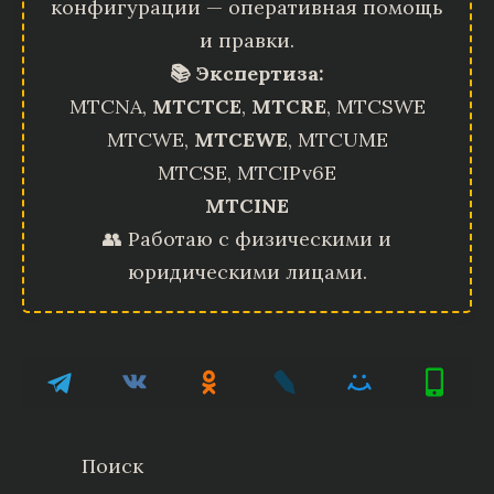
конфигурации — оперативная помощь
и правки.
📚 Экспертиза:
MTCNA,
MTCTCE
,
MTCRE
, MTCSWE
MTCWE,
MTCEWE
, MTCUME
MTCSE, MTCIPv6E
MTCINE
👥 Работаю с физическими и
юридическими лицами.
Поиск