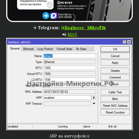
✈️
Telegram:
@Engineer_MikroTik
📲
MAX
ARP на интерфейсе