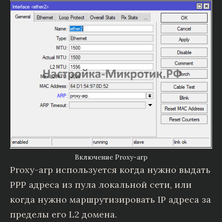
Включение Proxy-arp
Proxy-arp используется когда нужно выдать
PPP адреса из пула локальной сети, или
когда нужно маршрутизировать IP адреса за
пределы его L2 домена.