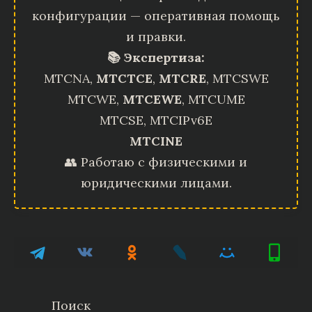
конфигурации — оперативная помощь
и правки.
📚 Экспертиза:
MTCNA,
MTCTCE
,
MTCRE
, MTCSWE
MTCWE,
MTCEWE
, MTCUME
MTCSE, MTCIPv6E
MTCINE
👥 Работаю с физическими и
юридическими лицами.
Поиск