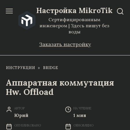
Перейти
Настройка MikroTik
к
Сертифицированным
содержанию
инженером | Здесь пишут без
воды
Заказать настройку
ИНСТРУКЦИИ
»
BRIDGE
Аппаратная коммутация
Hw. Offload
АВТОР
НА ЧТЕНИЕ
Юрий
1 мин
ОПУБЛИКОВАНО
ОБНОВЛЕНО