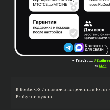
✈️
Telegram:
@Enginee
📲
MAX
В RouterOS 7 появился встроенный lo инт
Bridge не нужно.