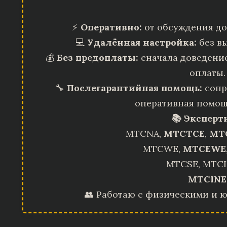
⚡
Оперативно:
от обсуждения до
💻
Удалённая настройка:
без вы
💰
Без предоплаты:
сначала доведение
оплаты.
🔧
Послегарантийная помощь:
сопр
оперативная помощ
📚 Эксперт
MTCNA,
MTCTCE
,
MT
MTCWE,
MTCEWE
MTCSE, MTCI
MTCINE
👥 Работаю с физическими и 