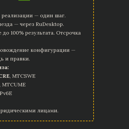
 реализации — один шаг.
езда — через RuDesktop.
 до 100% результата. Отсрочка
овождение конфигурации —
ь и правки.
иза:
CRE
, MTCSWE
, MTCUME
Pv6E
юридическими лицами.