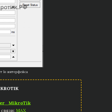
от lo интерфейса
KROTIK
er_MikroTik
 связи:
MAX