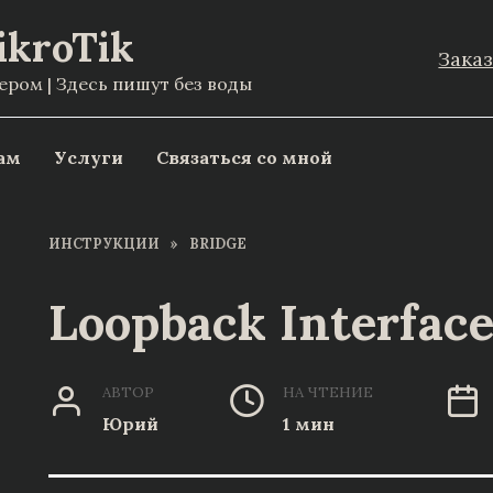
ikroTik
Зака
ом | Здесь пишут без воды
ам
Услуги
Связаться со мной
ИНСТРУКЦИИ
»
BRIDGE
Loopback Interfac
АВТОР
НА ЧТЕНИЕ
Юрий
1 мин