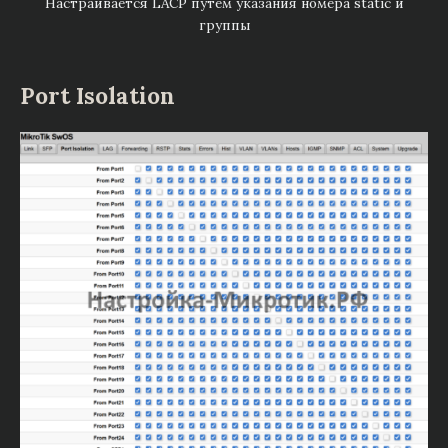
Настраивается LACP путем указания номера static и
группы
Port Isolation