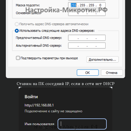
Ставим на ПК соседний IP, если в сети нет DHCP