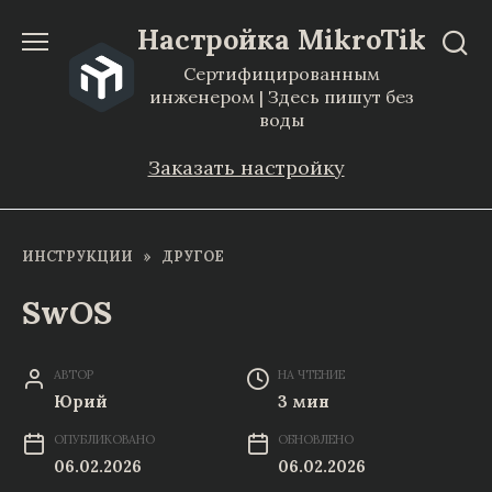
Перейти
Настройка MikroTik
к
Сертифицированным
содержанию
инженером | Здесь пишут без
воды
Заказать настройку
ИНСТРУКЦИИ
»
ДРУГОЕ
SwOS
АВТОР
НА ЧТЕНИЕ
Юрий
3 мин
ОПУБЛИКОВАНО
ОБНОВЛЕНО
06.02.2026
06.02.2026