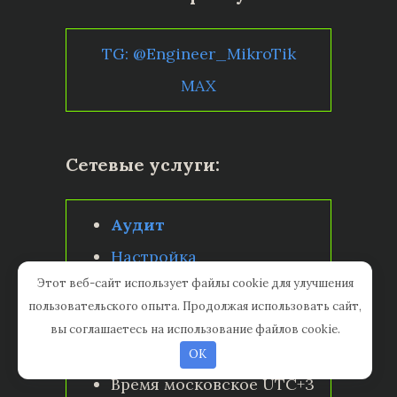
TG: @Engineer_MikroTik
MAX
Сетевые услуги:
Аудит
Настройка
Этот веб-сайт использует файлы cookie для улучшения
Консультация
пользовательского опыта. Продолжая использовать сайт,
Подбор оборудования
вы соглашаетесь на использование файлов cookie.
Ежедневно
OK
Время московское UTC+3