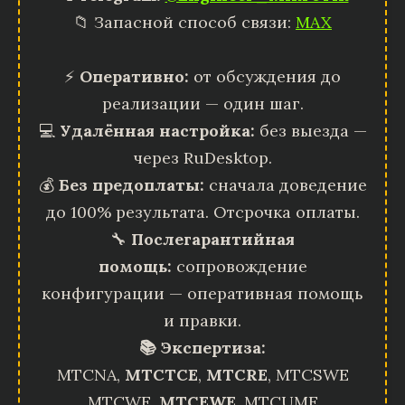
📁 Запасной способ связи:
MAX
⚡
Оперативно:
от обсуждения до
реализации — один шаг.
💻
Удалённая настройка:
без выезда —
через RuDesktop.
💰
Без предоплаты:
сначала доведение
до 100% результата. Отсрочка оплаты.
🔧
Послегарантийная
помощь:
сопровождение
конфигурации — оперативная помощь
и правки.
📚 Экспертиза:
MTCNA,
MTCTCE
,
MTCRE
, MTCSWE
MTCWE,
MTCEWE
, MTCUME