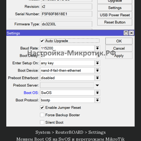
System > RouterBOARD > Settings
Меняем Boot OS на SwOS и перегружаем MikroTik