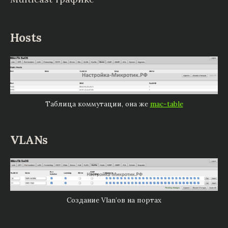
Hosts
Таблица коммутации, она же
mac-table
VLANs
Создание Vlan’ов на портах