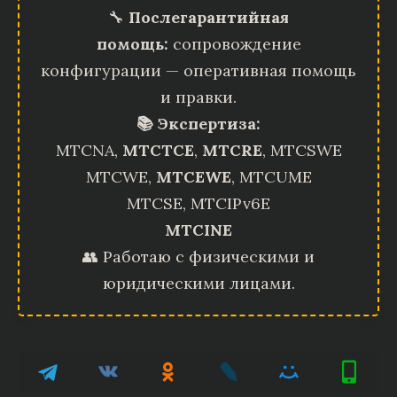
🔧
Послегарантийная
помощь:
сопровождение
конфигурации — оперативная помощь
и правки.
📚 Экспертиза:
MTCNA,
MTCTCE
,
MTCRE
, MTCSWE
MTCWE,
MTCEWE
, MTCUME
MTCSE, MTCIPv6E
MTCINE
👥 Работаю с физическими и
юридическими лицами.