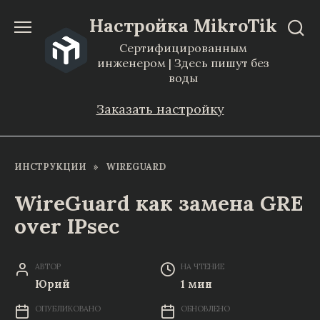
Перейти
Настройка MikroTik
к
Сертифицированным
содержанию
инженером | Здесь пишут без
воды
Заказать настройку
ИНСТРУКЦИИ
»
WIREGUARD
WireGuard как замена GRE
over IPsec
АВТОР
НА ЧТЕНИЕ
Юрий
1 мин
ОПУБЛИКОВАНО
ОБНОВЛЕНО