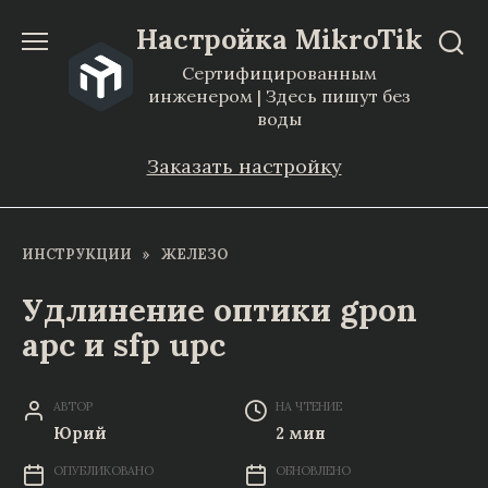
Перейти
Настройка MikroTik
к
Сертифицированным
содержанию
инженером | Здесь пишут без
воды
Заказать настройку
ИНСТРУКЦИИ
»
ЖЕЛЕЗО
Удлинение оптики gpon
apc и sfp upc
АВТОР
НА ЧТЕНИЕ
Юрий
2 мин
ОПУБЛИКОВАНО
ОБНОВЛЕНО