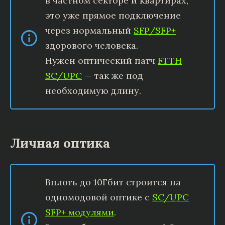
в частном секторе и квартирах,
это уже прямое подключение
через нормальный
SFP/SFP+
здорового человека.
Нужен оптический патч
FTTH
SC/UPC
— так же под
необходимую длину.
Личная оптика
Вплоть до 10Гбит строится на
одномодовой оптике с
SC/UPC
SFP+ модулями
.