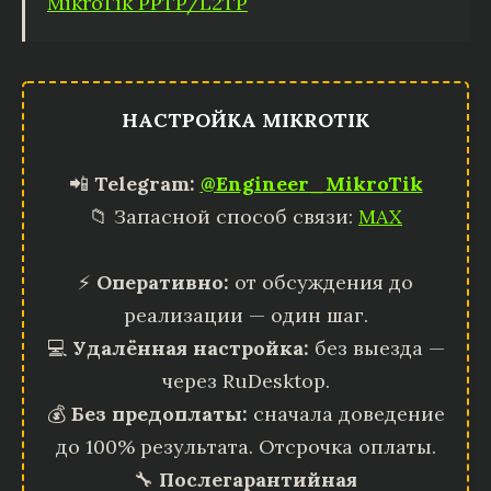
MikroTik PPTP/L2TP
НАСТРОЙКА MIKROTIK
📲
Telegram:
@Engineer_MikroTik
📁 Запасной способ связи:
MAX
⚡
Оперативно:
от обсуждения до
реализации — один шаг.
💻
Удалённая настройка:
без выезда —
через RuDesktop.
💰
Без предоплаты:
сначала доведение
до 100% результата. Отсрочка оплаты.
🔧
Послегарантийная