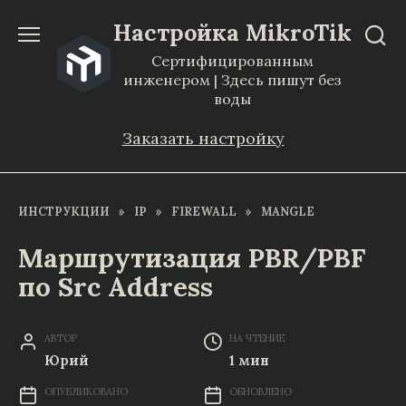
Перейти
Настройка MikroTik
к
Сертифицированным
содержанию
инженером | Здесь пишут без
воды
Заказать настройку
ИНСТРУКЦИИ
»
IP
»
FIREWALL
»
MANGLE
Маршрутизация PBR/PBF
по Src Address
АВТОР
НА ЧТЕНИЕ
Юрий
1 мин
ОПУБЛИКОВАНО
ОБНОВЛЕНО