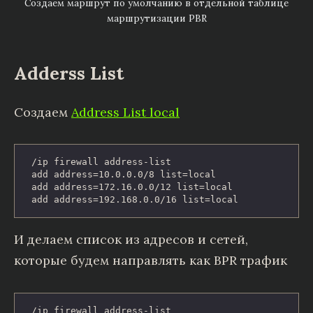
Создаем маршрут по умолчанию в отдельной таблице
маршрутизации PBR
Adderss List
Создаем
Address List local
/ip firewall address-list

add address=10.0.0.0/8 list=local

add address=172.16.0.0/12 list=local

add address=192.168.0.0/16 list=local
И делаем список из адресов и сетей,
которые будем направлять как BPR трафик
/ip firewall address-list
