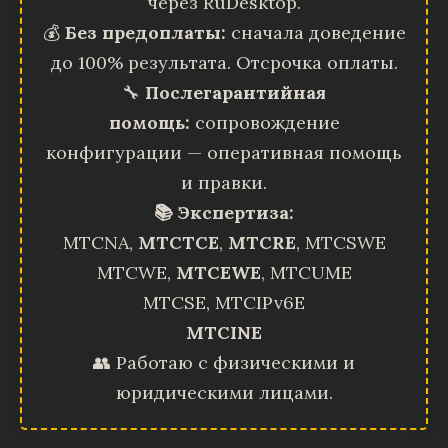
через RuDesktop.
💰
Без предоплаты:
сначала доведение
до 100% результата. Отсрочка оплаты.
🔧
Послегарантийная
помощь:
сопровождение
конфигурации — оперативная помощь
и правки.
📚 Экспертиза:
MTCNA,
MTCTCE
,
MTCRE
, MTCSWE
MTCWE,
MTCEWE
, MTCUME
MTCSE, MTCIPv6E
MTCINE
👥 Работаю с физическими и
юридическими лицами.