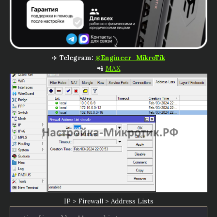
✈️
Telegram:
@Engineer_MikroTik
📲
MAX
IP > Firewall > Address Lists