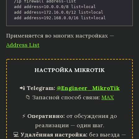
/ip firewall address-list

add address=10.0.0.0/8 list=local

add address=172.16.0.0/12 list=local

add address=192.168.0.0/16 list=local
Применяется во многих настройках —
Address List
НАСТРОЙКА MIKROTIK
📲
Telegram:
@Engineer_MikroTik
📁 Запасной способ связи:
MAX
⚡
Оперативно:
от обсуждения до
реализации — один шаг.
💻
Удалённая настройка:
без выезда —