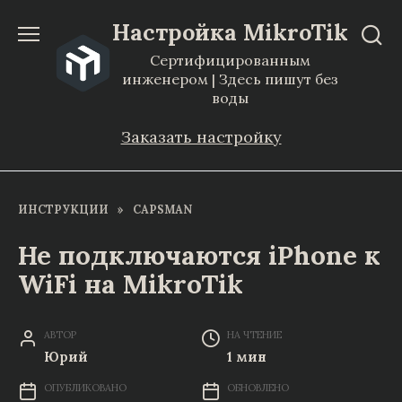
Перейти
Настройка MikroTik
к
Сертифицированным
содержанию
инженером | Здесь пишут без
воды
Заказать настройку
ИНСТРУКЦИИ
»
CAPSMAN
Не подключаются iPhone к
WiFi на MikroTik
АВТОР
НА ЧТЕНИЕ
Юрий
1 мин
ОПУБЛИКОВАНО
ОБНОВЛЕНО