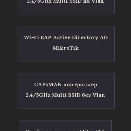
2.4/5GHz Multi SSID на Vlan
Wi-Fi EAP Active Directory AD
MikroTik
CAPsMAN контроллер
2.4/5GHz Multi SSID без Vlan