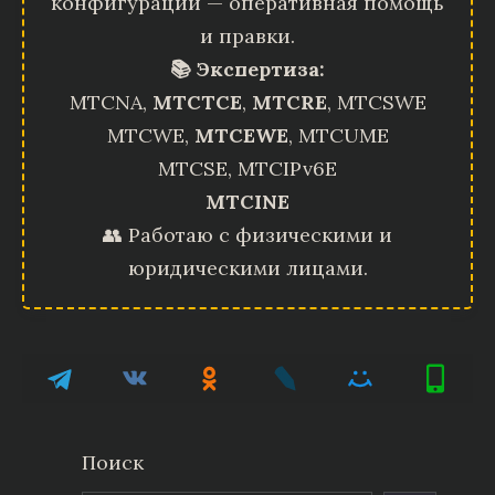
конфигурации — оперативная помощь
и правки.
📚 Экспертиза:
MTCNA,
MTCTCE
,
MTCRE
, MTCSWE
MTCWE,
MTCEWE
, MTCUME
MTCSE, MTCIPv6E
MTCINE
👥 Работаю с физическими и
юридическими лицами.
Поиск