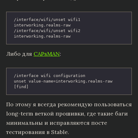
/interface/wifi/unset wifi1 
interworking.realms-raw

/interface/wifi/unset wifi2 
interworking.realms-raw
Либо для
CAPsMAN
:
/interface wifi configuration

unset value-name=interworking.realms-raw 
[find]
По этому я всегда рекомендую пользоваться
long-term веткой прошивки, где такие баги
минимальны и исправляются посте
тестирования в Stable.