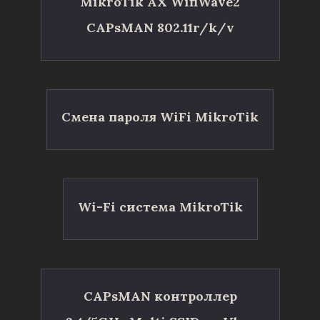
MikroTik AX WifiWave2
CAPsMAN 802.11r/k/v
Смена пароля WiFi MikroTik
Wi-Fi система MikroTik
CAPsMAN контроллер