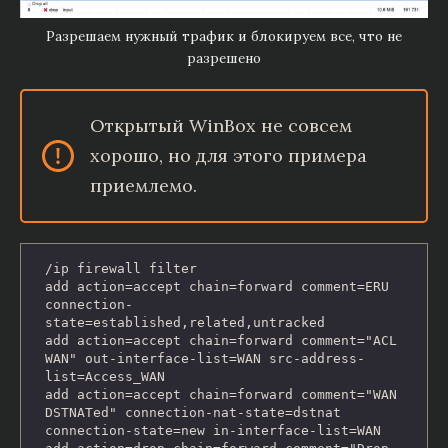
Разрешаем нужный трафик и блокируем все, что не
разрешено
Открытый WinBox не совсем
хорошо, но для этого примера
приемлемо.
/ip firewall filter

add action=accept chain=forward comment=ERU 
connection-
state=established,related,untracked

add action=accept chain=forward comment="ACL 
WAN" out-interface-list=WAN src-address-
list=Access_WAN

add action=accept chain=forward comment="WAN 
DSTNATed" connection-nat-state=dstnat 
connection-state=new in-interface-list=WAN
