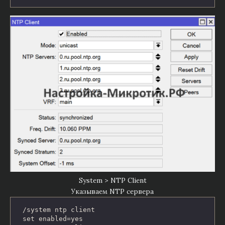
System > NTP Client
Указываем NTP сервера
/system ntp client

set enabled=yes
