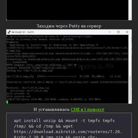
Заходим через Putty на сервер
И устанавливаем
CHR в 1 присест
apt install unzip && mount -t tmpfs tmpfs 
/tmp/ && cd /tmp && wget 
https://download.mikrotik.com/routeros/7.20.
8/chr-7.20.8.img.zip && unzip chr-