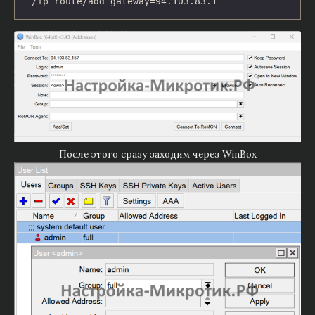
/ip route/add gateway=94.103.83.1
После этого сразу заходим через WinBox