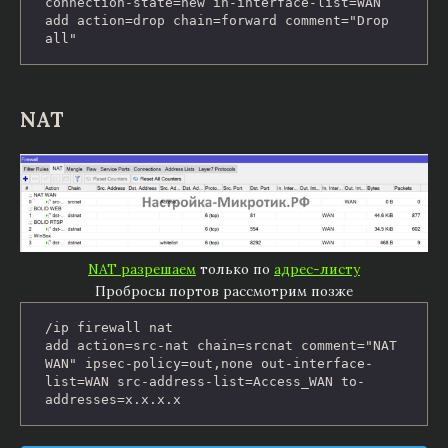
connection-state=new in-interface-list=WAN

add action=drop chain=forward comment="Drop 
all"
NAT
NAT разрешаем
только по
адрес-листу
Пробросы портов рассмотрим позже
/ip firewall nat

add action=src-nat chain=srcnat comment="NAT 
WAN" ipsec-policy=out,none out-interface-
list=WAN src-address-list=Access_WAN to-
addresses=x.x.x.x