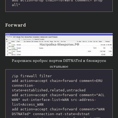
add action=drop chain=forward comment="Drop 
all"
Forward
Разрешаем проброс портов DSTNATed и блокируем
остальное
/ip firewall filter

add action=accept chain=forward comment=ERU 
connection-
state=established,related,untracked

add action=accept chain=forward comment="ACL 
WAN" out-interface-list=WAN src-address-
list=Access_WAN

add action=accept chain=forward comment="WAN 
DSTNATed" connection-nat-state=dstnat 