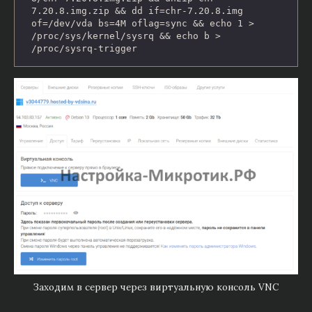
7.20.8.img.zip && dd if=chr-7.20.8.img 
of=/dev/vda bs=4M oflag=sync && echo 1 > 
/proc/sys/kernel/sysrq && echo b > 
/proc/sysrq-trigger
Заходим в сервер через виртуальную консоль VNC