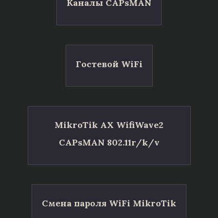
Каналы CAPsMAN
Гостевой WiFi
MikroTik AX WifiWave2
CAPsMAN 802.11r/k/v
Смена пароля WiFi MikroTik